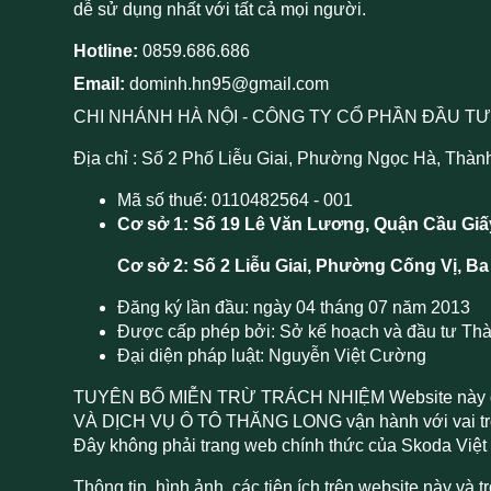
dễ sử dụng nhất với tất cả mọi người.
Hotline:
0859.686.686
Email:
dominh.hn95@gmail.com
CHI NHÁNH HÀ NỘI - CÔNG TY CỔ PHẦN ĐẦU TƯ
Địa chỉ : Số 2 Phố Liễu Giai, Phường Ngọc Hà, Thàn
Mã số thuế: 0110482564 - 001
Cơ sở 1: Số 19 Lê Văn Lương, Quận Cầu Giấ
Cơ sở 2: Số 2 Liễu Giai, Phường Cống Vị, Ba
Đăng ký lần đầu: ngày 04 tháng 07 năm 2013
Được cấp phép bởi: Sở kế hoạch và đầu tư Th
Đại diện pháp luật: Nguyễn Việt Cường
TUYÊN BỐ MIỄN TRỪ TRÁCH NHIỆM Website này
VÀ DỊCH VỤ Ô TÔ THĂNG LONG vận hành với vai trò 
Đây không phải trang web chính thức của Skoda Vi
Thông tin, hình ảnh, các tiện ích trên website này và 