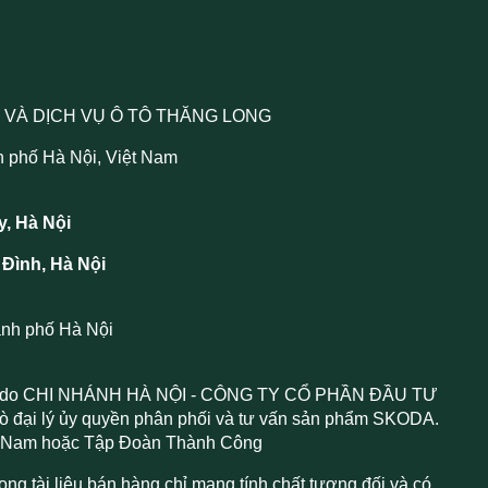
 VÀ DỊCH VỤ Ô TÔ THĂNG LONG
h phố Hà Nội, Việt Nam
y, Hà Nội
 Đình, Hà Nội
ành phố Hà Nội
 do CHI NHÁNH HÀ NỘI - CÔNG TY CỔ PHẦN ĐẦU TƯ
đại lý ủy quyền phân phối và tư vấn sản phẩm SKODA.
ệt Nam hoặc Tập Đoàn Thành Công
trong tài liệu bán hàng chỉ mang tính chất tương đối và có