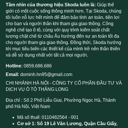
Tầm nhìn của thương hiệu Skoda luôn là:
Giúp thế
giới có một cuộc sống thông minh hơn. Tại Skoda, chúng
tôi luôn nỗ lực hết mình để đảm bảo tính an toàn, tiện lợi
cho bạn và người thân khi tham gia giao thông. Công
nghệ chế tạo ô tô, cùng với quy trình kiểm soát chất
lượng chặt chẽ từ châu Âu hướng đến sự an toàn tối đa
cho người tham gia giao thông. Đồng thời, Skoda hướng
tới mục tiêu biến các thiết kế của mình trở nên thân thiên
và dễ sử dụng nhất với tất cả mọi người.
Hotline:
0859.686.686
Email:
dominh.hn95@gmail.com
CHI NHÁNH HÀ NỘI - CÔNG TY CỔ PHẦN ĐẦU TƯ VÀ
DỊCH VỤ Ô TÔ THĂNG LONG
Địa chỉ : Số 2 Phố Liễu Giai, Phường Ngọc Hà, Thành
phố Hà Nội, Việt Nam
Mã số thuế: 0110482564 - 001
Cơ sở 1: Số 19 Lê Văn Lương, Quận Cầu Giấy,