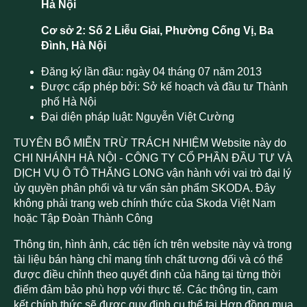
Hà Nội
Cơ sở 2: Số 2 Liễu Giai, Phường Cống Vị, Ba
Đình, Hà Nội
Đăng ký lần đầu: ngày 04 tháng 07 năm 2013
Được cấp phép bởi: Sở kế hoạch và đầu tư Thành
phố Hà Nội
Đại diện pháp luật: Nguyễn Việt Cường
TUYÊN BỐ MIỄN TRỪ TRÁCH NHIỆM Website này do
CHI NHÁNH HÀ NỘI - CÔNG TY CỔ PHẦN ĐẦU TƯ VÀ
DỊCH VỤ Ô TÔ THĂNG LONG vận hành với vai trò đại lý
ủy quyền phân phối và tư vấn sản phẩm SKODA. Đây
không phải trang web chính thức của Skoda Việt Nam
hoặc Tập Đoàn Thành Công
Thông tin, hình ảnh, các tiện ích trên website này và trong
tài liệu bán hàng chỉ mang tính chất tương đối và có thể
được điều chỉnh theo quyết định của hãng tại từng thời
điểm đảm bảo phù hợp với thực tế. Các thông tin, cam
kết chính thức sẽ được quy định cụ thể tại Hợp đồng mua