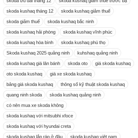
skoda ưu đãi tháng 12
skoda kushaq giảm thuế trước bạ
skoda kushaq tháng 12
skoda kushaq giảm thuế
skoda giảm thuế
skoda kushaq bắc ninh
skoda kushaq hải phòng
skoda kushaq vĩnh phúc
skoda kushaq hòa bình
skoda kushaq phú thọ
Skoda kushaq 2025 quảng ninh
kuhshaq quảng ninh
skoda kushaq giá lăn bánh
skoda oto
giá skoda kushaq
oto skoda kushaq
giá xe skoda kushaq
bảng giá skoda kushaq
thông số kỹ thuật skoda kushaq
quang ninh skoda
skoda kushaq quảng ninh
có nên mua xe skoda không
skoda kushaq với mitsubhi xfoce
skoda kushaq với hyundai creta
skoda kushaq lắp ráp ở đâu
skoda kushaq việt nam