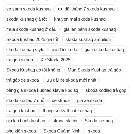
so sánh skoda kushaq
ưu đãi tháng 7 skoda kushaq
skoda kushaq giá tốt
khuyen mai skoda kushaq
mua skoda kushaq ở đâu
gia lan bánh skoda kushaq
Skoda kushaq 2025 giá tốt
skoda kushaq ambition
skoda kushaq style
ưu đãi skoda
giá xeskoda kushaq
tra gop skoda
Xe Skoda 2025
Skoda Kushaq có tốt không
Mua Skoda Kushaq trả góp
trả góp xe skoda
ưu đãi xe skoda mới nhất
bảng giá skoda kushaq slavia kodiaq
skoda kodiaq trả góp
skoda kodiaq 7 chỗ
xe skoda
giá xe skoda
tra gop kushaq
thong so ky thuat kushaq
gia lan banh kushaq
skoda slavia
Skoda kushaq
phụ kiện skoda
Skoda Quảng Ninh
skoda