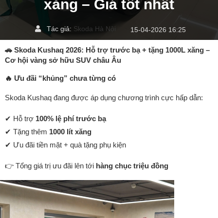
xăng – Giá tốt nhất
Tác giả:
Skoda Hà Nội
15-04-2026 16:25
🚗 Skoda Kushaq 2026: Hỗ trợ trước bạ + tặng 1000L xăng –
Cơ hội vàng sở hữu SUV châu Âu
🔥 Ưu đãi “khủng” chưa từng có
Skoda Kushaq đang được áp dụng chương trình cực hấp dẫn:
✔ Hỗ trợ
100% lệ phí trước bạ
✔ Tặng thêm
1000 lít xăng
✔ Ưu đãi tiền mặt + quà tặng phụ kiện
👉 Tổng giá trị ưu đãi lên tới
hàng chục triệu đồng