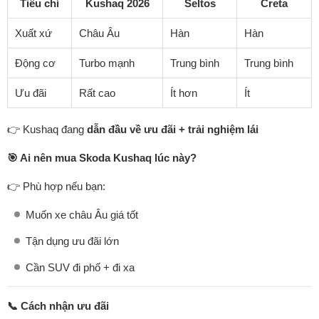
Tiêu chí
Kushaq 2026
Seltos
Creta
Xuất xứ
Châu Âu
Hàn
Hàn
Động cơ
Turbo mạnh
Trung bình
Trung bình
Ưu đãi
Rất cao
Ít hơn
Ít
👉 Kushaq đang
dẫn đầu về ưu đãi + trải nghiệm lái
🎯 Ai nên mua Skoda Kushaq lúc này?
👉 Phù hợp nếu bạn:
Muốn xe châu Âu giá tốt
Tận dụng ưu đãi lớn
Cần SUV đi phố + đi xa
📞 Cách nhận ưu đãi