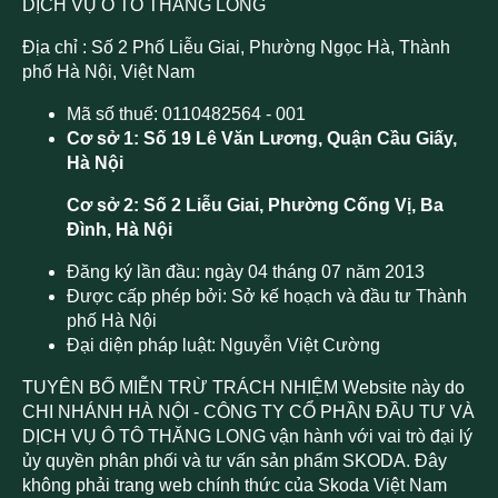
DỊCH VỤ Ô TÔ THĂNG LONG
Địa chỉ : Số 2 Phố Liễu Giai, Phường Ngọc Hà, Thành
phố Hà Nội, Việt Nam
Mã số thuế: 0110482564 - 001
Cơ sở 1: Số 19 Lê Văn Lương, Quận Cầu Giấy,
Hà Nội
Cơ sở 2: Số 2 Liễu Giai, Phường Cống Vị, Ba
Đình, Hà Nội
Đăng ký lần đầu: ngày 04 tháng 07 năm 2013
Được cấp phép bởi: Sở kế hoạch và đầu tư Thành
phố Hà Nội
Đại diện pháp luật: Nguyễn Việt Cường
TUYÊN BỐ MIỄN TRỪ TRÁCH NHIỆM Website này do
CHI NHÁNH HÀ NỘI - CÔNG TY CỔ PHẦN ĐẦU TƯ VÀ
DỊCH VỤ Ô TÔ THĂNG LONG vận hành với vai trò đại lý
ủy quyền phân phối và tư vấn sản phẩm SKODA. Đây
không phải trang web chính thức của Skoda Việt Nam