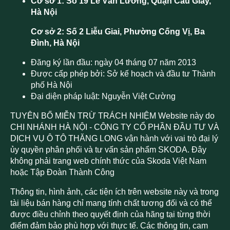
Cơ sở 1: Số 19 Lê Văn Lương, Quận Cầu Giấy,
Hà Nội
Cơ sở 2: Số 2 Liễu Giai, Phường Cống Vị, Ba
Đình, Hà Nội
Đăng ký lần đầu: ngày 04 tháng 07 năm 2013
Được cấp phép bởi: Sở kế hoạch và đầu tư Thành
phố Hà Nội
Đại diện pháp luật: Nguyễn Việt Cường
TUYÊN BỐ MIỄN TRỪ TRÁCH NHIỆM Website này do
CHI NHÁNH HÀ NỘI - CÔNG TY CỔ PHẦN ĐẦU TƯ VÀ
DỊCH VỤ Ô TÔ THĂNG LONG vận hành với vai trò đại lý
ủy quyền phân phối và tư vấn sản phẩm SKODA. Đây
không phải trang web chính thức của Skoda Việt Nam
hoặc Tập Đoàn Thành Công
Thông tin, hình ảnh, các tiện ích trên website này và trong
tài liệu bán hàng chỉ mang tính chất tương đối và có thể
được điều chỉnh theo quyết định của hãng tại từng thời
điểm đảm bảo phù hợp với thực tế. Các thông tin, cam