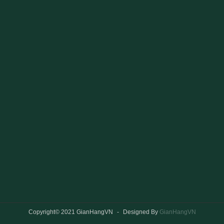
Copyright© 2021 GianHangVN
-
Designed By
GianHangVN