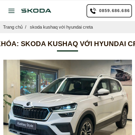
0859.686.686
Trang chủ
skoda kushaq với hyundai creta
KHÓA:
SKODA KUSHAQ VỚI HYUNDAI C