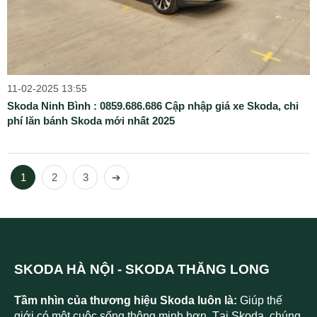
11-02-2025 13:55
Skoda Ninh Bình : 0859.686.686 Cập nhập giá xe Skoda, chi
phí lăn bánh Skoda mới nhất 2025
1
2
3
➔
SKODA HÀ NỘI - SKODA THĂNG LONG
Tầm nhìn của thương hiệu Skoda luôn là:
Giúp thế
giới có một cuộc sống thông minh hơn. Tại Skoda, chúng