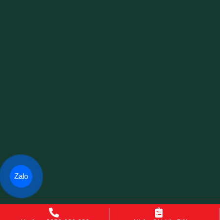
Zalo
Copyright© 2021 GianHangVN
-
Designed By
GianHangVN