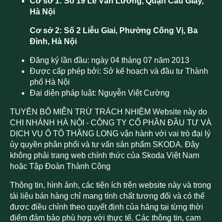
Cơ sở 1: Số 19 Lê Văn Lương, Quận Cầu Giấy,
Hà Nội
Cơ sở 2: Số 2 Liễu Giai, Phường Cống Vị, Ba
Đình, Hà Nội
Đăng ký lần đầu: ngày 04 tháng 07 năm 2013
Được cấp phép bởi: Sở kế hoạch và đầu tư Thành
phố Hà Nội
Đại diện pháp luật: Nguyễn Việt Cường
TUYÊN BỐ MIỄN TRỪ TRÁCH NHIỆM Website này do
CHI NHÁNH HÀ NỘI - CÔNG TY CỔ PHẦN ĐẦU TƯ VÀ
DỊCH VỤ Ô TÔ THĂNG LONG vận hành với vai trò đại lý
ủy quyền phân phối và tư vấn sản phẩm SKODA. Đây
không phải trang web chính thức của Skoda Việt Nam
hoặc Tập Đoàn Thành Công
Thông tin, hình ảnh, các tiện ích trên website này và trong
tài liệu bán hàng chỉ mang tính chất tương đối và có thể
được điều chỉnh theo quyết định của hãng tại từng thời
điểm đảm bảo phù hợp với thực tế. Các thông tin, cam